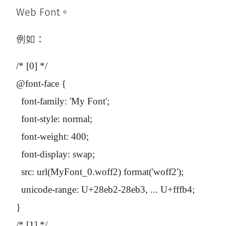
Web Font。
例如：
/* [0] */

@font-face {

  font-family: 'My Font';

  font-style: normal;

  font-weight: 400;

  font-display: swap;

  src: url(MyFont_0.woff2) format('woff2');

  unicode-range: U+28eb2-28eb3, ... U+fffb4;

}

/* [1] */
