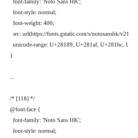
  font-family: 'Noto Sans HK';

  font-style: normal;

  font-weight: 400;

  src: url(https://fonts.gstatic.com/s/notosan
  unicode-range: U+28189, U+281af, U+281bc, U
}

...

/* [118] */

@font-face {

  font-family: 'Noto Sans HK';

  font-style: normal;
