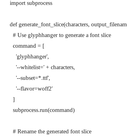
import subprocess

def generate_font_slice(characters, output_filename):

  # Use glyphhanger to generate a font slice

  command = [

    'glyphhanger',

    '--whitelist=' + characters,

    '--subset=*.ttf',

    '--flavor=woff2'

  ]

  subprocess.run(command)

  # Rename the generated font slice
