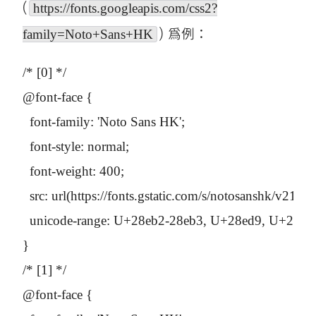
(
https://fonts.googleapis.com/css2?
) 爲例：
family=Noto+Sans+HK
/* [0] */

@font-face {

  font-family: 'Noto Sans HK';

  font-style: normal;

  font-weight: 400;

  src: url(https://fonts.gstatic.com/s/notosan
  unicode-range: U+28eb2-28eb3, U+28ed9, U+28
}

/* [1] */

@font-face {
