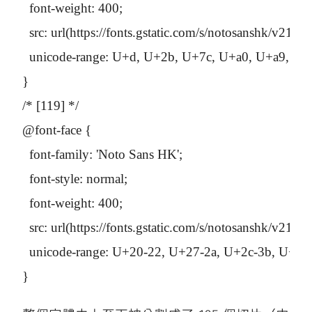
  font-weight: 400;

  src: url(https://fonts.gstatic.com/s/notosan
  unicode-range: U+d, U+2b, U+7c, U+a0, U+a9,
}

/* [119] */

@font-face {

  font-family: 'Noto Sans HK';

  font-style: normal;

  font-weight: 400;

  src: url(https://fonts.gstatic.com/s/notosan
  unicode-range: U+20-22, U+27-2a, U+2c-3b, U+