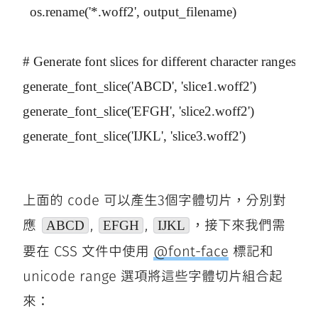
  os.rename('*.woff2', output_filename)

# Generate font slices for different character ranges

generate_font_slice('ABCD', 'slice1.woff2')

generate_font_slice('EFGH', 'slice2.woff2')

generate_font_slice('IJKL', 'slice3.woff2')

上面的 code 可以產生3個字體切片，分別對
應
,
,
，接下來我們需
ABCD
EFGH
IJKL
要在 CSS 文件中使用
@font-face
標記和
unicode range 選項將這些字體切片組合起
來：