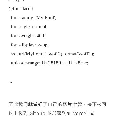
@font-face {

  font-family: 'My Font';

  font-style: normal;

  font-weight: 400;

  font-display: swap;

  src: url(MyFont_1.woff2) format('woff2');

  unicode-range: U+28189, ... U+28eac;

...

至此我們就做好了自己的切片字體，接下來可
以上載到 Github 並部署到如 Vercel 或