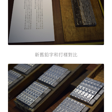
新舊鉛字和打樣對比