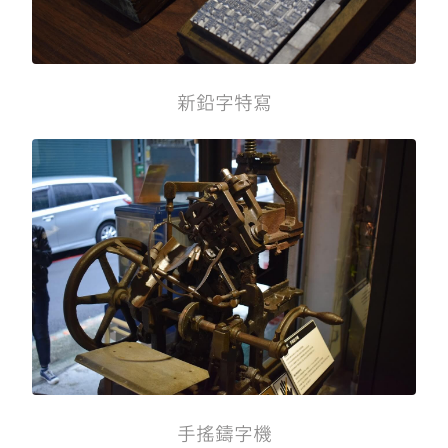
新鉛字特寫
手搖鑄字機