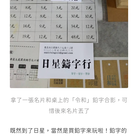
拿了一張名片和桌上的「令和」鉛字合影，可
惜後來名片丟了
既然到了日星，當然是買鉛字來玩啦！鉛字的