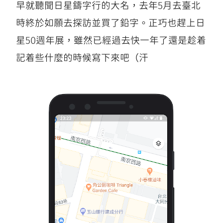
早就聽聞日星鑄字行的大名，去年5月去臺北
時終於如願去探訪並買了鉛字。正巧也趕上日
星50週年展，雖然已經過去快一年了還是趁着
記着些什麼的時候寫下來吧（汗