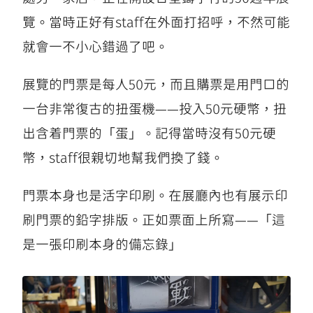
覽。當時正好有staff在外面打招呼，不然可能
就會一不小心錯過了吧。
展覽的門票是每人50元，而且購票是用門口的
一台非常復古的扭蛋機——投入50元硬幣，扭
出含着門票的「蛋」。記得當時沒有50元硬
幣，staff很親切地幫我們換了錢。
門票本身也是活字印刷。在展廳內也有展示印
刷門票的鉛字排版。正如票面上所寫——「這
是一張印刷本身的備忘錄」