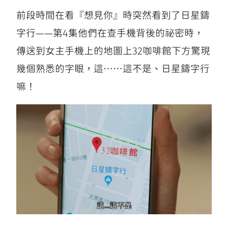
前段時間在看『想見你』時突然看到了日星鑄
字行——第4集他們在查手機背後的祕密時，
傳送到女主手機上的地圖上32咖啡館下方驚現
幾個熟悉的字眼，這……這不是、日星鑄字行
嘛！