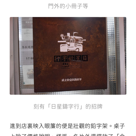
門外的小冊子等
刻有「日星鑄字行」的招牌
進到店裏映入眼簾的便是壯觀的鉛字架。桌子