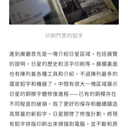
印刷門票的鉛字
進到展廳首先是一塊介紹日星區域，包括展覽
的說明，日星的歷史和活字印刷等。展櫃裏面
也有陳列着各種工具和介紹，不過陳列最多的
還是鉛字和機器了。中間有很大一塊區域展示
日星的銅模字體修復進程——已有的銅模存在
不同程度的破損，爲了更好的保存和繼續鑄造
高質量的新鉛字，日星開啓了修復計劃。將現
有鉛字排版印刷出來掃描到電腦，並不斷和原